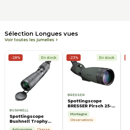
Sélection Longues vues
Voir toutes les jumelles
-28%
En stock
-23%
En stock
-
BRESSER
B
Spottingscope
S
BRESSER Pirsch 25-
B
BUSHNELL
75x100 45°
Montagne
2
Spottingscope
Observations
Bushnell Trophy
Extreme 20-60X65
Astronomie
Chasse