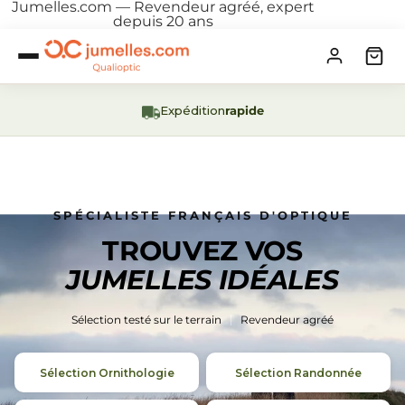
Jumelles.com — Revendeur agréé, expert
depuis 20 ans
Expédition
rapide
SPÉCIALISTE FRANÇAIS D'OPTIQUE
TROUVEZ VOS
JUMELLES IDÉALES
Sélection testé sur le terrain
Revendeur agréé
Sélection Ornithologie
Sélection Randonnée