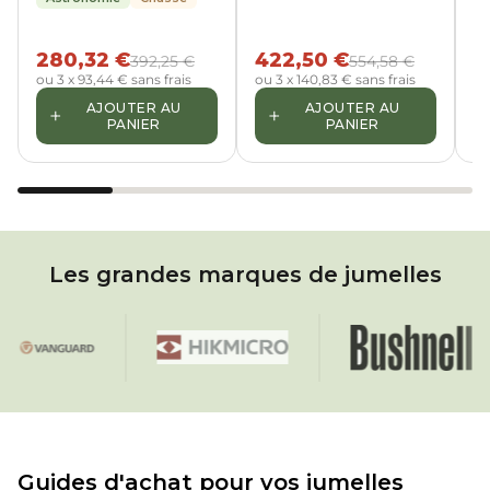
met schuine inkijk
280,32 €
422,50 €
7
392,25 €
554,58 €
ou 3 x 93,44 € sans frais
ou 3 x 140,83 € sans frais
ou
AJOUTER AU
AJOUTER AU
+
+
PANIER
PANIER
Les grandes marques de jumelles
cs
VANGUARD
Hikmicro
Bushnell
Guides d'achat pour vos jumelles