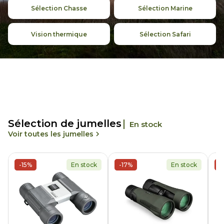
Sélection Chasse
Sélection Marine
Vision thermique
Sélection Safari
Sélection de jumelles
En stock
Voir toutes les jumelles
-15%
En stock
-17%
En stock
-