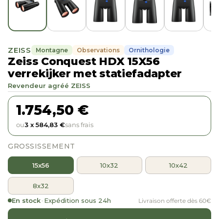
ZEISS
Montagne
Observations
Ornithologie
Zeiss Conquest HDX 15X56
verrekijker met statiefadapter
Revendeur agréé ZEISS
1.754,50 €
ou
3 x 584,83 €
sans frais
GROSSISSEMENT
15x56
10x32
10x42
8x32
En stock
·
Expédition sous 24h
Livraison offerte dès 60€