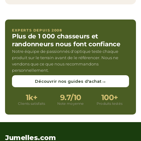
EXPERTS DEPUIS 2008
Plus de 1 000 chasseurs et
randonneurs nous font confiance
Notre équipe de passionnés d'optique teste chaque
produit sur le terrain avant de le référencer. Nous ne
vendons que ce que nous recommandons
personnellement.
→
Découvrir nos guides d'achat
1k+
9.7/10
100+
Clients satisfaits
Note moyenne
Produits testés
Jumelles.com